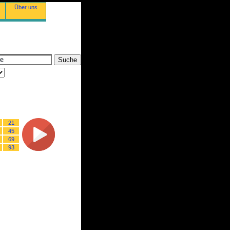
Über uns
21
45
69
93