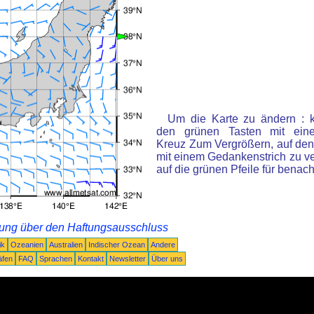
Um die Karte zu ändern : k
den grünen Tasten mit ein
Kreuz Zum Vergrößern, auf den
mit einem Gedankenstrich zu ve
auf die grünen Pfeile für benac
rung über den Haftungsausschluss
ik
Ozeanien
Australien
Indischer Ozean
Andere
äfen
FAQ
Sprachen
Kontakt
Newsletter
Über uns