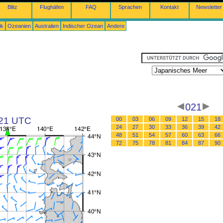
Blitz
Flughäfen
FAQ
Sprachen
Kontakt
Newsletter
ik
Ozeanien
Australien
Indischer Ozean
Andere
021
 21 UTC
00
03
06
09
12
15
18
24
27
30
33
36
39
42
48
51
54
57
60
63
66
72
75
78
81
84
87
90