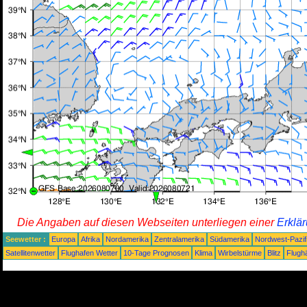
Die Angaben auf diesen Webseiten unterliegen einer
Erklä
Seewetter :
Europa
Afrika
Nordamerika
Zentralamerika
Südamerika
Nordwest-Pazif
Satellitenwetter
Flughafen Wetter
10-Tage Prognosen
Klima
Wirbelstürme
Blitz
Flugh