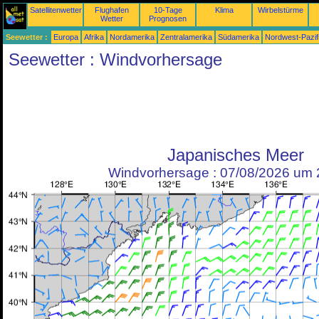
Satellitenwetter
Flughafen
10-Tage
Klima
Wirbelstürme
Wetter
Prognosen
Seewetter :
Europa
Afrika
Nordamerika
Zentralamerika
Südamerika
Nordwest-Pazif
Seewetter : Windvorhersage
Japanisches Meer
Windvorhersage : 07/08/2026 um