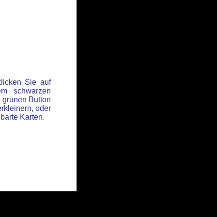
licken Sie auf
em schwarzen
 grünen Button
rkleinern, oder
hbarte Karten.