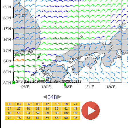
048
00
03
06
09
12
15
18
21
24
27
30
33
36
39
42
45
48
51
54
57
60
63
66
69
72
75
78
81
84
87
90
93