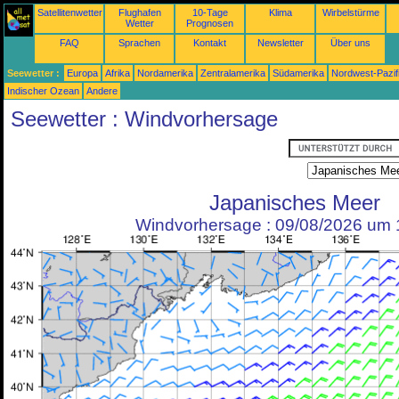
Satellitenwetter
Flughafen
10-Tage
Klima
Wirbelstürme
Wetter
Prognosen
FAQ
Sprachen
Kontakt
Newsletter
Über uns
Seewetter :
Europa
Afrika
Nordamerika
Zentralamerika
Südamerika
Nordwest-Pazif
Indischer Ozean
Andere
Seewetter : Windvorhersage
Japanisches Meer
Windvorhersage : 09/08/2026 um