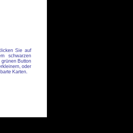
licken Sie auf
em schwarzen
 grünen Button
rkleinern, oder
hbarte Karten.