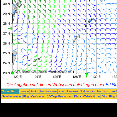
Die Angaben auf diesen Webseiten unterliegen einer
Erklä
Seewetter :
Europa
Afrika
Nordamerika
Zentralamerika
Südamerika
Nordwest-Pazif
Satellitenwetter
Flughafen Wetter
10-Tage Prognosen
Klima
Wirbelstürme
Blitz
Flugh