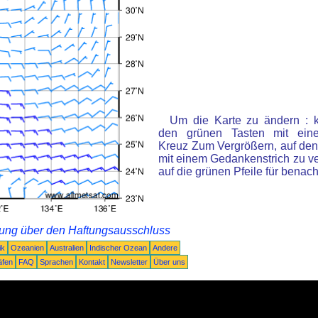
Um die Karte zu ändern : k
den grünen Tasten mit ein
Kreuz Zum Vergrößern, auf den
mit einem Gedankenstrich zu ve
auf die grünen Pfeile für benac
rung über den Haftungsausschluss
ik
Ozeanien
Australien
Indischer Ozean
Andere
äfen
FAQ
Sprachen
Kontakt
Newsletter
Über uns