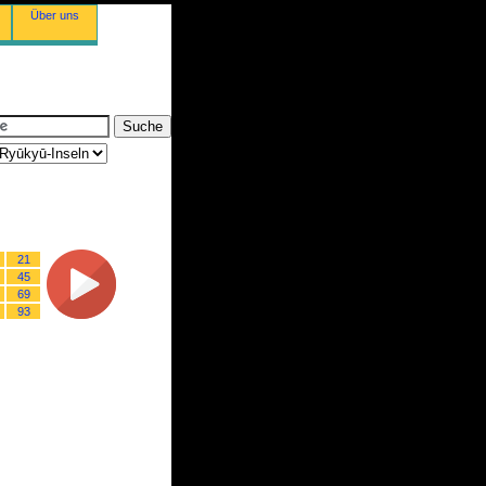
Über uns
21
45
69
93