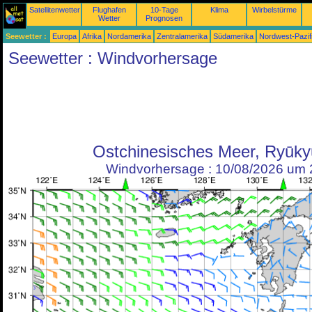
Satellitenwetter
Flughafen
10-Tage
Klima
Wirbelstürme
Wetter
Prognosen
Seewetter :
Europa
Afrika
Nordamerika
Zentralamerika
Südamerika
Nordwest-Pazif
Seewetter : Windvorhersage
Ostchinesisches Meer, Ryūky
Windvorhersage : 10/08/2026 um