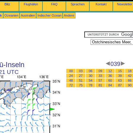
Blitz
Flughäfen
FAQ
Sprachen
Kontakt
Newsletter
ik
Ozeanien
Australien
Indischer Ozean
Andere
ū-Inseln
039
 21 UTC
00
03
06
09
12
15
18
24
27
30
33
36
39
42
48
51
54
57
60
63
66
72
75
78
81
84
87
90