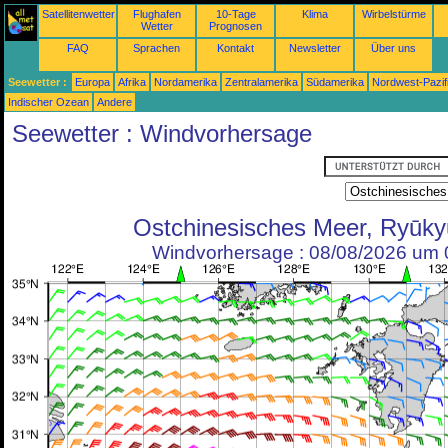
Satellitenwetter
Flughafen
10-Tage
Klima
Wirbelstürme
Wetter
Prognosen
FAQ
Sprachen
Kontakt
Newsletter
Über uns
Seewetter :
Europa
Afrika
Nordamerika
Zentralamerika
Südamerika
Nordwest-Pazif
Indischer Ozean
Andere
Seewetter : Windvorhersage
Ostchinesisches Meer, Ryūky
Windvorhersage : 08/08/2026 um