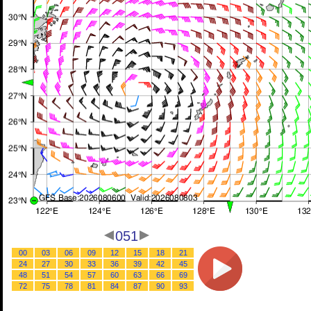
051
00
03
06
09
12
15
18
21
24
27
30
33
36
39
42
45
48
51
54
57
60
63
66
69
72
75
78
81
84
87
90
93