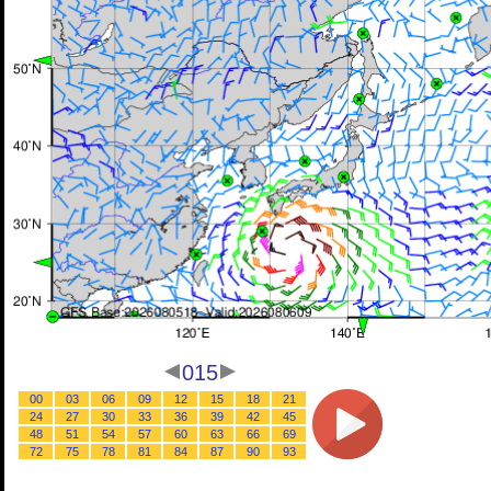
015
00
03
06
09
12
15
18
21
24
27
30
33
36
39
42
45
48
51
54
57
60
63
66
69
72
75
78
81
84
87
90
93