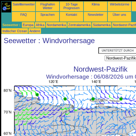
Satellitenwetter
Flughafen
10-Tage
Klima
Wirbelstürme
Wetter
Prognosen
FAQ
Sprachen
Kontakt
Newsletter
Über uns
Seewetter :
Europa
Afrika
Nordamerika
Zentralamerika
Südamerika
Nordwest-Pazif
Indischer Ozean
Andere
Seewetter : Windvorhersage
Nordwest-Pazifik
Windvorhersage : 06/08/2026 um