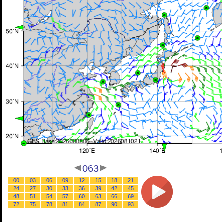
063
00
03
06
09
12
15
18
21
24
27
30
33
36
39
42
45
48
51
54
57
60
63
66
69
72
75
78
81
84
87
90
93