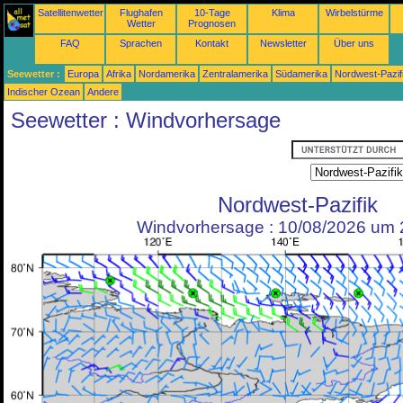
Satellitenwetter
Flughafen
10-Tage
Klima
Wirbelstürme
Wetter
Prognosen
FAQ
Sprachen
Kontakt
Newsletter
Über uns
Seewetter :
Europa
Afrika
Nordamerika
Zentralamerika
Südamerika
Nordwest-Pazif
Indischer Ozean
Andere
Seewetter : Windvorhersage
Nordwest-Pazifik
Windvorhersage : 10/08/2026 um