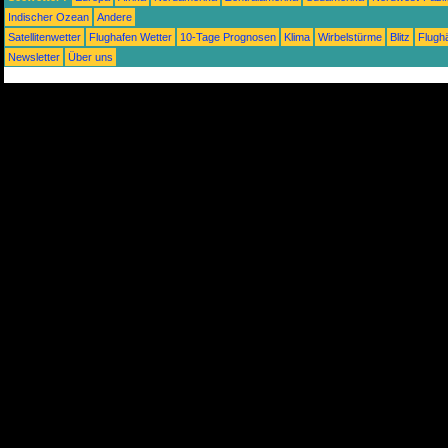
Indischer Ozean
Andere
Satellitenwetter
Flughafen Wetter
10-Tage Prognosen
Klima
Wirbelstürme
Blitz
Flugh
Newsletter
Über uns