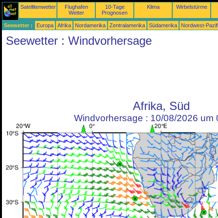
Satellitenwetter
Flughafen
10-Tage
Klima
Wirbelstürme
Wetter
Prognosen
Seewetter :
Europa
Afrika
Nordamerika
Zentralamerika
Südamerika
Nordwest-Pazif
Seewetter : Windvorhersage
Afrika, Süd
Windvorhersage : 10/08/2026 um