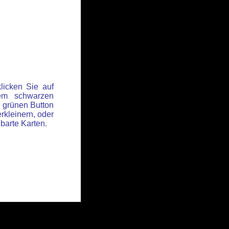
licken Sie auf
em schwarzen
 grünen Button
rkleinern, oder
hbarte Karten.