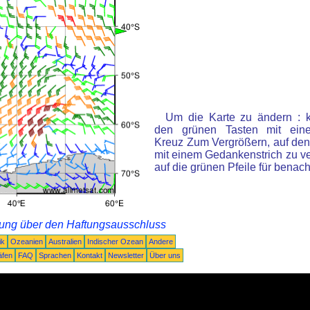
Um die Karte zu ändern : k
den grünen Tasten mit ein
Kreuz Zum Vergrößern, auf den
mit einem Gedankenstrich zu ve
auf die grünen Pfeile für benac
rung über den Haftungsausschluss
ik
Ozeanien
Australien
Indischer Ozean
Andere
äfen
FAQ
Sprachen
Kontakt
Newsletter
Über uns