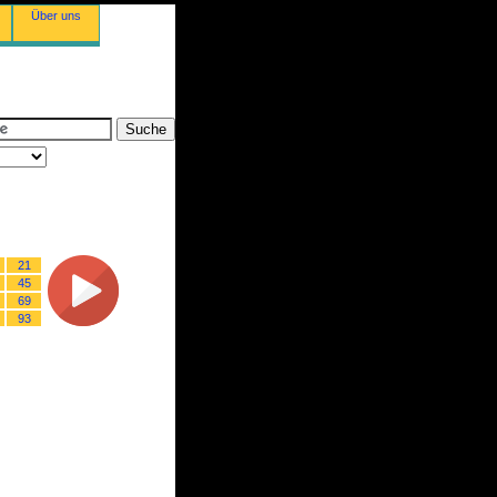
Über uns
21
45
69
93