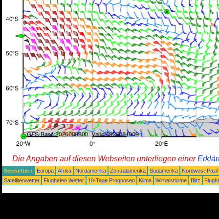
Die Angaben auf diesen Webseiten unterliegen einer
Erklä
Seewetter :
Europa
Afrika
Nordamerika
Zentralamerika
Südamerika
Nordwest-Pazif
Satellitenwetter
Flughafen Wetter
10-Tage Prognosen
Klima
Wirbelstürme
Blitz
Flugh