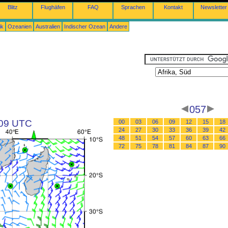
Blitz
Flughäfen
FAQ
Sprachen
Kontakt
Newsletter
ik
Ozeanien
Australien
Indischer Ozean
Andere
057
 09 UTC
00
03
06
09
12
15
18
24
27
30
33
36
39
42
48
51
54
57
60
63
66
72
75
78
81
84
87
90