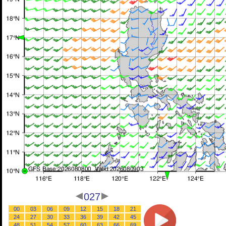
027
00
03
06
09
12
15
18
21
24
27
30
33
36
39
42
45
48
51
54
57
60
63
66
69