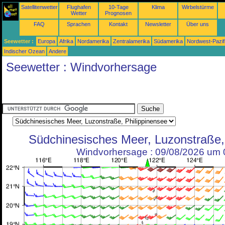
Satellitenwetter
Flughafen
10-Tage
Klima
Wirbelstürme
Wetter
Prognosen
FAQ
Sprachen
Kontakt
Newsletter
Über uns
Seewetter :
Europa
Afrika
Nordamerika
Zentralamerika
Südamerika
Nordwest-Pazif
Indischer Ozean
Andere
Seewetter : Windvorhersage
Südchinesisches Meer, Luzonstraße,
Windvorhersage : 09/08/2026 um