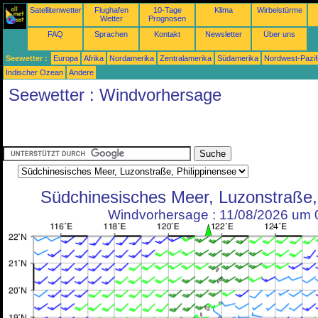
Satellitenwetter
Flughafen
10-Tage
Klima
Wirbelstürme
Wetter
Prognosen
FAQ
Sprachen
Kontakt
Newsletter
Über uns
Seewetter :
Europa
Afrika
Nordamerika
Zentralamerika
Südamerika
Nordwest-Pazif
Indischer Ozean
Andere
Seewetter : Windvorhersage
Südchinesisches Meer, Luzonstraße,
Windvorhersage : 11/08/2026 um