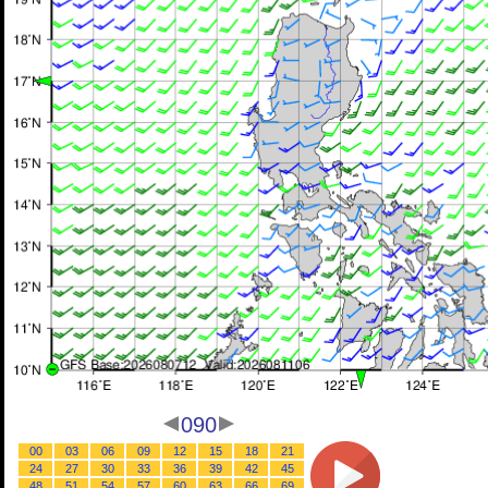
090
00
03
06
09
12
15
18
21
24
27
30
33
36
39
42
45
48
51
54
57
60
63
66
69