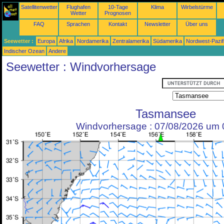
Satellitenwetter
Flughafen
10-Tage
Klima
Wirbelstürme
Wetter
Prognosen
FAQ
Sprachen
Kontakt
Newsletter
Über uns
Seewetter :
Europa
Afrika
Nordamerika
Zentralamerika
Südamerika
Nordwest-Pazif
Indischer Ozean
Andere
Seewetter : Windvorhersage
Tasmansee
Windvorhersage : 07/08/2026 um