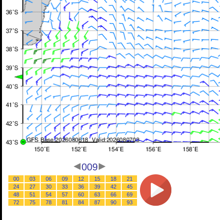
009
00
03
06
09
12
15
18
21
24
27
30
33
36
39
42
45
48
51
54
57
60
63
66
69
72
75
78
81
84
87
90
93