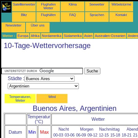
Satellitenwetter
Flughafen
Klima
Seewetter
Wirbelstürme
Wetter
Blitz
Flughäfen
FAQ
Sprachen
Kontakt
Newsletter
Über uns
Wetter :
Europa
Afrika
Nordamerika
Südamerika
Asien
Australien-Ozeanien
Ander
10-Tage-Wettervorhersage
Städte :
Temperaturen,
Wind
Wetter
Buenos Aires, Argentinien
Temperatur
Wetter
(°C)
Nacht
Morgen
Nachmittag
Abend
Datum
Min
Max
00-03
03-06
06-09
09-12
12-15
15-18
18-21
21