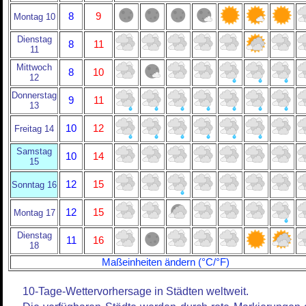
8
9
Montag 10
Dienstag
8
11
11
Mittwoch
8
10
12
Donnerstag
9
11
13
10
12
Freitag 14
Samstag
10
14
15
12
15
Sonntag 16
12
15
Montag 17
Dienstag
11
16
18
Maßeinheiten ändern (°C/°F)
10-Tage-Wettervorhersage in Städten weltweit.