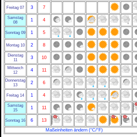
3
7
Freitag 07
Samstag
1
4
08
1
5
Sonntag 09
2
8
Montag 10
Dienstag
3
10
11
Mittwoch
4
11
12
Donnerstag
2
6
13
1
4
Freitag 14
Samstag
1
11
15
6
13
Sonntag 16
Maßeinheiten ändern (°C/°F)