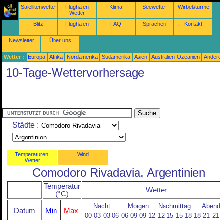
Satellitenwetter
Flughafen
Klima
Seewetter
Wirbelstürme
Wetter
Blitz
Flughäfen
FAQ
Sprachen
Kontakt
Newsletter
Über uns
Wetter :
Europa
Afrika
Nordamerika
Südamerika
Asien
Australien-Ozeanien
Ander
10-Tage-Wettervorhersage
Städte :
Temperaturen,
Wind
Wetter
Comodoro Rivadavia, Argentinien
Temperatur
Wetter
(°C)
Nacht
Morgen
Nachmittag
Abend
Datum
Min
Max
00-03
03-06
06-09
09-12
12-15
15-18
18-21
21