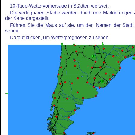
10-Tage-Wettervorhersage in Städten weltweit.
Die verfügbaren Städte werden durch rote Markierungen 
der Karte dargestellt.
Führen Sie die Maus auf sie, um den Namen der Stadt
sehen.
Darauf klicken, um Wetterprognosen zu sehen.