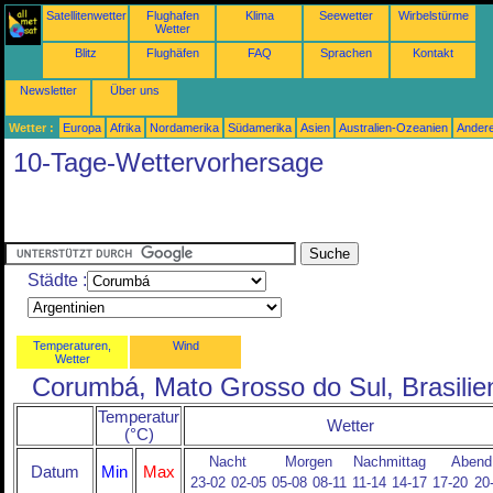
Satellitenwetter
Flughafen
Klima
Seewetter
Wirbelstürme
Wetter
Blitz
Flughäfen
FAQ
Sprachen
Kontakt
Newsletter
Über uns
Wetter :
Europa
Afrika
Nordamerika
Südamerika
Asien
Australien-Ozeanien
Ander
10-Tage-Wettervorhersage
Städte :
Temperaturen,
Wind
Wetter
Corumbá, Mato Grosso do Sul, Brasilie
Temperatur
Wetter
(°C)
Nacht
Morgen
Nachmittag
Abend
Datum
Min
Max
23-02
02-05
05-08
08-11
11-14
14-17
17-20
20