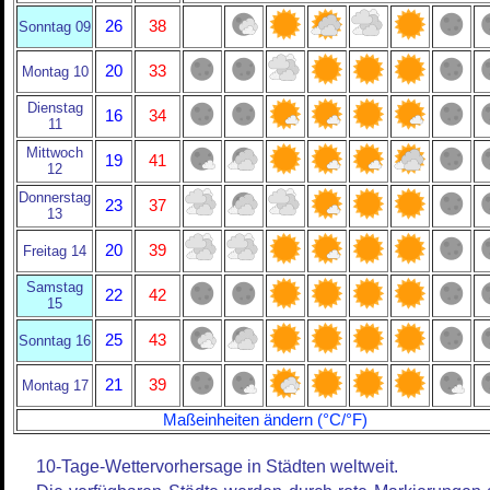
26
38
Sonntag 09
20
33
Montag 10
Dienstag
16
34
11
Mittwoch
19
41
12
Donnerstag
23
37
13
20
39
Freitag 14
Samstag
22
42
15
25
43
Sonntag 16
21
39
Montag 17
Maßeinheiten ändern (°C/°F)
10-Tage-Wettervorhersage in Städten weltweit.