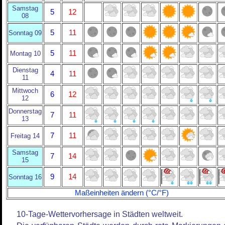
Samstag
5
12
08
5
11
Sonntag 09
5
11
Montag 10
Dienstag
4
11
11
Mittwoch
6
12
12
Donnerstag
7
11
13
7
11
Freitag 14
Samstag
7
14
15
9
14
Sonntag 16
Maßeinheiten ändern (°C/°F)
10-Tage-Wettervorhersage in Städten weltweit.