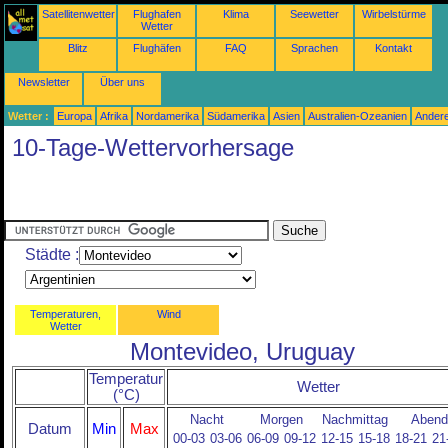
Satellitenwetter
Flughafen
Klima
Seewetter
Wirbelstürme
Wetter
Blitz
Flughäfen
FAQ
Sprachen
Kontakt
Newsletter
Über uns
Wetter :
Europa
Afrika
Nordamerika
Südamerika
Asien
Australien-Ozeanien
Ander
10-Tage-Wettervorhersage
Städte :
Temperaturen,
Wind
Wetter
Montevideo, Uruguay
Temperatur
Wetter
(°C)
Nacht
Morgen
Nachmittag
Abend
Datum
Min
Max
00-03
03-06
06-09
09-12
12-15
15-18
18-21
21