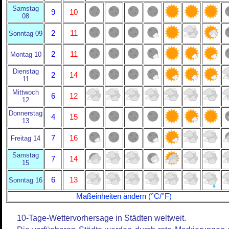
Samstag
9
10
08
2
11
Sonntag 09
2
11
Montag 10
Dienstag
2
14
11
Mittwoch
6
12
12
Donnerstag
4
15
13
7
16
Freitag 14
Samstag
7
14
15
6
13
Sonntag 16
Maßeinheiten ändern (°C/°F)
10-Tage-Wettervorhersage in Städten weltweit.