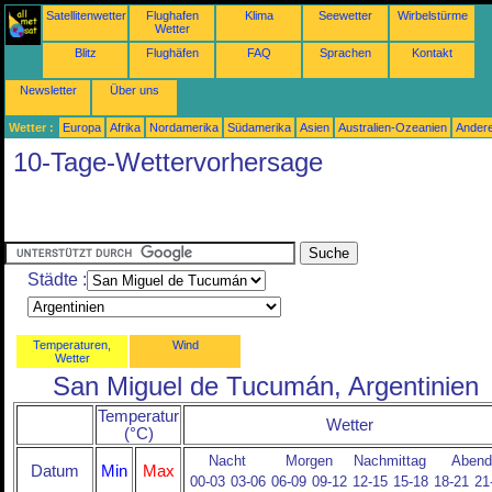
Satellitenwetter
Flughafen
Klima
Seewetter
Wirbelstürme
Wetter
Blitz
Flughäfen
FAQ
Sprachen
Kontakt
Newsletter
Über uns
Wetter :
Europa
Afrika
Nordamerika
Südamerika
Asien
Australien-Ozeanien
Ander
10-Tage-Wettervorhersage
Städte :
Temperaturen,
Wind
Wetter
San Miguel de Tucumán, Argentinien
Temperatur
Wetter
(°C)
Nacht
Morgen
Nachmittag
Abend
Datum
Min
Max
00-03
03-06
06-09
09-12
12-15
15-18
18-21
21