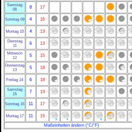
Samstag
8
17
08
4
16
Sonntag 09
4
13
Montag 10
Dienstag
6
13
11
Mittwoch
5
15
12
Donnerstag
5
18
13
6
18
Freitag 14
Samstag
7
19
15
11
17
Sonntag 16
11
15
Montag 17
Maßeinheiten ändern (°C/°F)