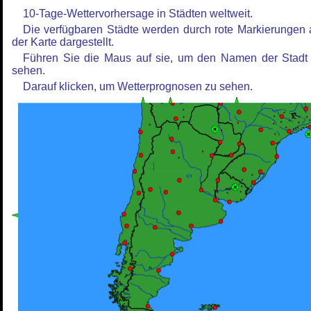
10-Tage-Wettervorhersage in Städten weltweit.
Die verfügbaren Städte werden durch rote Markierungen 
der Karte dargestellt.
Führen Sie die Maus auf sie, um den Namen der Stadt
sehen.
Darauf klicken, um Wetterprognosen zu sehen.