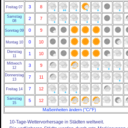
3
8
Freitag 07
Samstag
2
7
08
0
9
Sonntag 09
0
10
Montag 10
Dienstag
1
10
11
Mittwoch
3
9
12
Donnerstag
7
11
13
7
12
Freitag 14
Samstag
5
12
15
Maßeinheiten ändern (°C/°F)
10-Tage-Wettervorhersage in Städten weltweit.