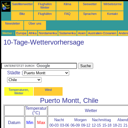
Satellitenwetter
Flughafen
Klima
Seewetter
Wirbelstürme
Wetter
Blitz
Flughäfen
FAQ
Sprachen
Kontakt
Newsletter
Über uns
Wetter :
Europa
Afrika
Nordamerika
Südamerika
Asien
Australien-Ozeanien
Ander
10-Tage-Wettervorhersage
Städte :
Temperaturen,
Wind
Wetter
Puerto Montt, Chile
Temperatur
Wetter
(°C)
Nacht
Morgen
Nachmittag
Abend
Datum
Min
Max
00-03
03-06
06-09
09-12
12-15
15-18
18-21
21