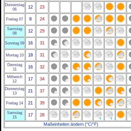
Donnerstag
12
23
06
8
24
Freitag 07
Samstag
12
29
08
16
31
Sonntag 09
18
31
Montag 10
Dienstag
16
32
11
Mittwoch
17
34
12
Donnerstag
21
37
13
21
39
Freitag 14
Samstag
17
28
15
Maßeinheiten ändern (°C/°F)