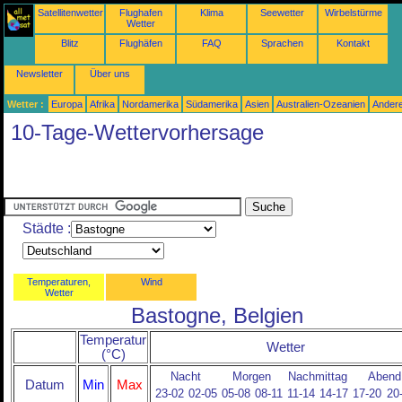
Satellitenwetter
Flughafen
Klima
Seewetter
Wirbelstürme
Wetter
Blitz
Flughäfen
FAQ
Sprachen
Kontakt
Newsletter
Über uns
Wetter :
Europa
Afrika
Nordamerika
Südamerika
Asien
Australien-Ozeanien
Ander
10-Tage-Wettervorhersage
Städte :
Temperaturen,
Wind
Wetter
Bastogne, Belgien
Temperatur
Wetter
(°C)
Nacht
Morgen
Nachmittag
Abend
Datum
Min
Max
23-02
02-05
05-08
08-11
11-14
14-17
17-20
20