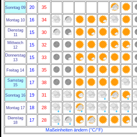
20
35
Sonntag 09
16
34
Montag 10
Dienstag
15
30
11
Mittwoch
15
32
12
Donnerstag
15
33
13
16
35
Freitag 14
Samstag
17
38
15
19
31
Sonntag 16
18
28
Montag 17
Dienstag
17
28
18
Maßeinheiten ändern (°C/°F)