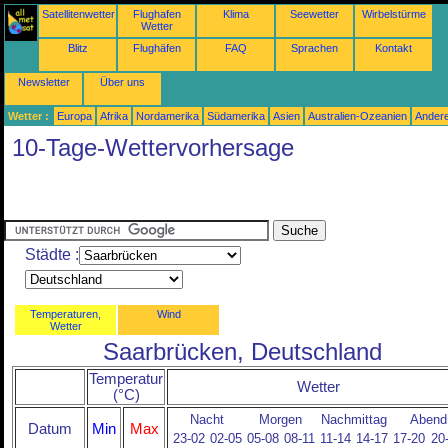
Satellitenwetter
Flughafen
Klima
Seewetter
Wirbelstürme
Wetter
Blitz
Flughäfen
FAQ
Sprachen
Kontakt
Newsletter
Über uns
Wetter :
Europa
Afrika
Nordamerika
Südamerika
Asien
Australien-Ozeanien
Ander
10-Tage-Wettervorhersage
Städte :
Temperaturen,
Wind
Wetter
Saarbrücken, Deutschland
Temperatur
Wetter
(°C)
Nacht
Morgen
Nachmittag
Abend
Datum
Min
Max
23-02
02-05
05-08
08-11
11-14
14-17
17-20
20