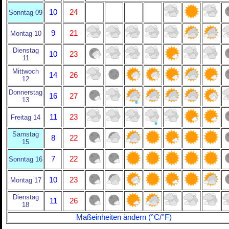
10
24
Sonntag 09
9
21
Montag 10
Dienstag
10
23
11
Mittwoch
14
26
12
Donnerstag
16
27
13
11
23
Freitag 14
Samstag
8
22
15
7
22
Sonntag 16
10
23
Montag 17
Dienstag
11
26
18
Maßeinheiten ändern (°C/°F)