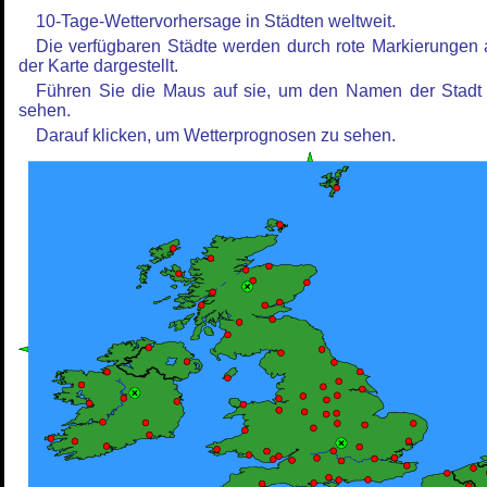
10-Tage-Wettervorhersage in Städten weltweit.
Die verfügbaren Städte werden durch rote Markierungen 
der Karte dargestellt.
Führen Sie die Maus auf sie, um den Namen der Stadt
sehen.
Darauf klicken, um Wetterprognosen zu sehen.