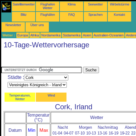
Satellitenwetter
Flughafen
Klima
Seewetter
Wirbelstürme
Wetter
Blitz
Flughäfen
FAQ
Sprachen
Kontakt
Newsletter
Über uns
Wetter :
Europa
Afrika
Nordamerika
Südamerika
Asien
Australien-Ozeanien
Ander
10-Tage-Wettervorhersage
Städte :
Temperaturen,
Wind
Wetter
Cork, Irland
Temperatur
Wetter
(°C)
Nacht
Morgen
Nachmittag
Abend
Datum
Min
Max
01-04
04-07
07-10
10-13
13-16
16-19
19-22
22