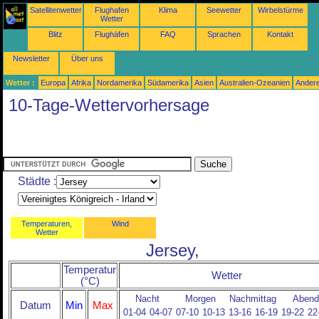
Satellitenwetter
Flughafen
Klima
Seewetter
Wirbelstürme
Wetter
Blitz
Flughäfen
FAQ
Sprachen
Kontakt
Newsletter
Über uns
Wetter :
Europa
Afrika
Nordamerika
Südamerika
Asien
Australien-Ozeanien
Ander
10-Tage-Wettervorhersage
Städte :
Temperaturen,
Wind
Wetter
Jersey,
Temperatur
Wetter
(°C)
Nacht
Morgen
Nachmittag
Abend
Datum
Min
Max
01-04
04-07
07-10
10-13
13-16
16-19
19-22
22