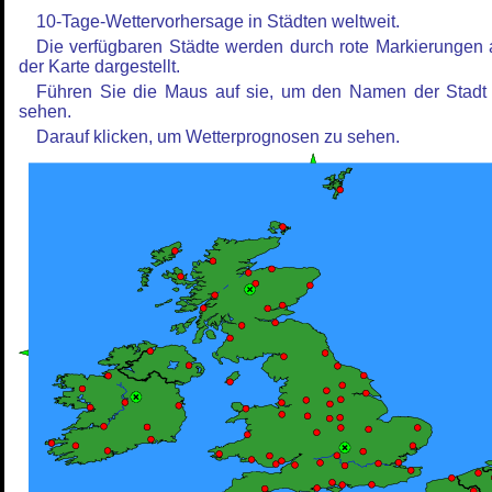
10-Tage-Wettervorhersage in Städten weltweit.
Die verfügbaren Städte werden durch rote Markierungen 
der Karte dargestellt.
Führen Sie die Maus auf sie, um den Namen der Stadt
sehen.
Darauf klicken, um Wetterprognosen zu sehen.