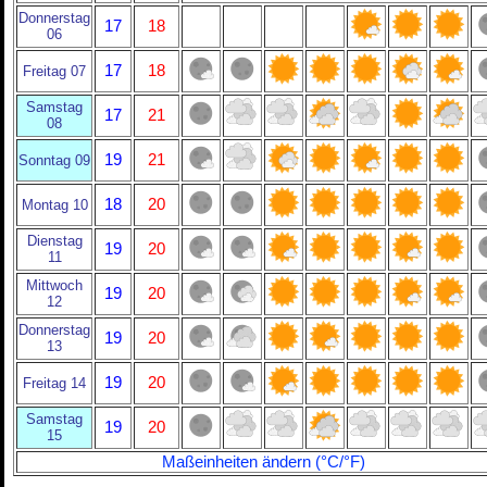
Donnerstag
17
18
06
17
18
Freitag 07
Samstag
17
21
08
19
21
Sonntag 09
18
20
Montag 10
Dienstag
19
20
11
Mittwoch
19
20
12
Donnerstag
19
20
13
19
20
Freitag 14
Samstag
19
20
15
Maßeinheiten ändern (°C/°F)