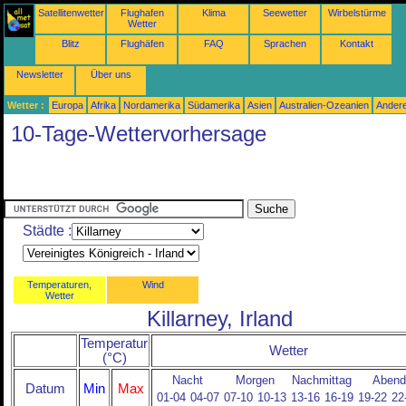
Satellitenwetter
Flughafen
Klima
Seewetter
Wirbelstürme
Wetter
Blitz
Flughäfen
FAQ
Sprachen
Kontakt
Newsletter
Über uns
Wetter :
Europa
Afrika
Nordamerika
Südamerika
Asien
Australien-Ozeanien
Ander
10-Tage-Wettervorhersage
Städte :
Temperaturen,
Wind
Wetter
Killarney, Irland
Temperatur
Wetter
(°C)
Nacht
Morgen
Nachmittag
Abend
Datum
Min
Max
01-04
04-07
07-10
10-13
13-16
16-19
19-22
22