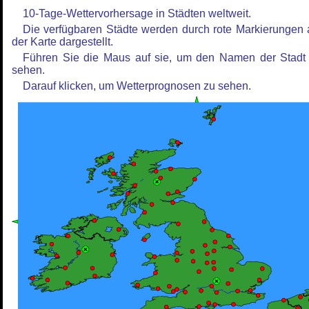
10-Tage-Wettervorhersage in Städten weltweit.
Die verfügbaren Städte werden durch rote Markierungen 
der Karte dargestellt.
Führen Sie die Maus auf sie, um den Namen der Stadt
sehen.
Darauf klicken, um Wetterprognosen zu sehen.