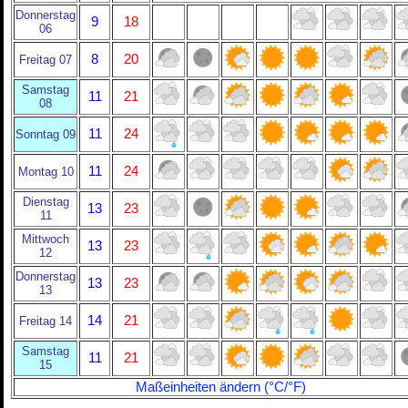
Donnerstag
9
18
06
8
20
Freitag 07
Samstag
11
21
08
11
24
Sonntag 09
11
24
Montag 10
Dienstag
13
23
11
Mittwoch
13
23
12
Donnerstag
13
23
13
14
21
Freitag 14
Samstag
11
21
15
Maßeinheiten ändern (°C/°F)