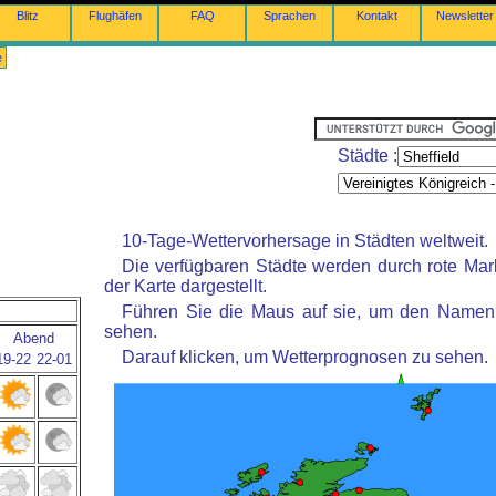
Blitz
Flughäfen
FAQ
Sprachen
Kontakt
Newsletter
e
Städte :
10-Tage-Wettervorhersage in Städten weltweit.
Die verfügbaren Städte werden durch rote Mar
der Karte dargestellt.
Führen Sie die Maus auf sie, um den Namen 
sehen.
Abend
Darauf klicken, um Wetterprognosen zu sehen.
19-22
22-01