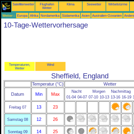
Satellitenwetter
Flughafen
Klima
Seewetter
Wirbelstürme
Wetter
Wetter :
Europa
Afrika
Nordamerika
Südamerika
Asien
Australien-Ozeanien
Ander
10-Tage-Wettervorhersage
Temperaturen,
Wind
Wetter
Sheffield, England
Temperatur (°C)
Wetter
Nacht
Morgen
Nachmittag
Datum
Min
Max
01-04
04-07
07-10
10-13
13-16
16-19
13
23
Freitag 07
12
26
Samstag 08
14
25
Sonntag 09