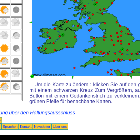
Um die Karte zu ändern : klicken Sie auf den 
mit einem schwarzen Kreuz Zum Vergrößern, au
Button mit einem Gedankenstrich zu verkleinern,
grünen Pfeile für benachbarte Karten.
rung über den Haftungsausschluss
e
Q
Sprachen
Kontakt
Newsletter
Über uns