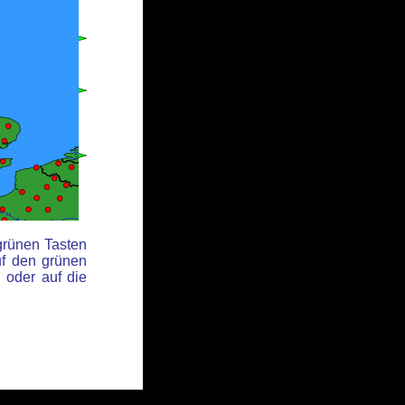
grünen Tasten
f den grünen
 oder auf die