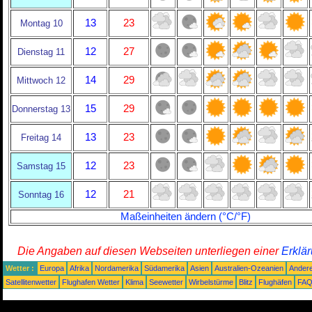
13
23
Montag 10
12
27
Dienstag 11
14
29
Mittwoch 12
15
29
Donnerstag 13
13
23
Freitag 14
12
23
Samstag 15
12
21
Sonntag 16
Maßeinheiten ändern (°C/°F)
Die Angaben auf diesen Webseiten unterliegen einer
Erklä
Wetter :
Europa
Afrika
Nordamerika
Südamerika
Asien
Australien-Ozeanien
Ander
Satellitenwetter
Flughafen Wetter
Klima
Seewetter
Wirbelstürme
Blitz
Flughäfen
FA