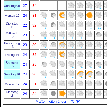
27
34
Sonntag 09
24
31
Montag 10
Dienstag
22
32
11
Mittwoch
23
25
12
Donnerstag
23
30
13
24
32
Freitag 14
Samstag
24
28
15
24
30
Sonntag 16
24
31
Montag 17
Dienstag
24
34
18
Maßeinheiten ändern (°C/°F)