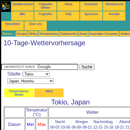
Satellitenwetter
Flughafen
Klima
Seewetter
Wirbelstürme
Wetter
Blitz
Flughäfen
FAQ
Sprachen
Kontakt
Newsletter
Über uns
Wetter :
Europa
Afrika
Nordamerika
Südamerika
Asien
Australien-Ozeanien
Ander
10-Tage-Wettervorhersage
Städte :
Temperaturen,
Wind
Wetter
Tokio, Japan
Temperatur
Wetter
(°C)
Nacht
Morgen
Nachmittag
Abend
Datum
Min
Max
00-03
03-06
06-09
09-12
12-15
15-18
18-21
21