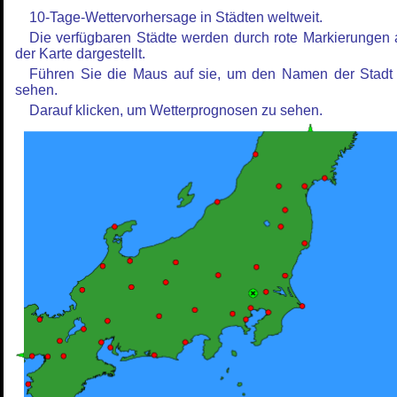
10-Tage-Wettervorhersage in Städten weltweit.
Die verfügbaren Städte werden durch rote Markierungen 
der Karte dargestellt.
Führen Sie die Maus auf sie, um den Namen der Stadt
sehen.
Darauf klicken, um Wetterprognosen zu sehen.