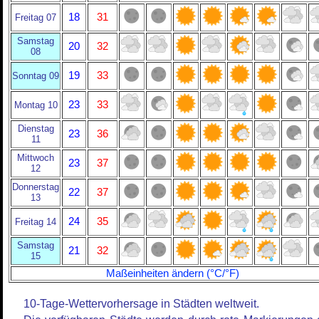
18
31
Freitag 07
Samstag
20
32
08
19
33
Sonntag 09
23
33
Montag 10
Dienstag
23
36
11
Mittwoch
23
37
12
Donnerstag
22
37
13
24
35
Freitag 14
Samstag
21
32
15
Maßeinheiten ändern (°C/°F)
10-Tage-Wettervorhersage in Städten weltweit.