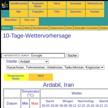
Satellitenwetter
Flughafen
Klima
Seewetter
Wirbelstürme
Wetter
Blitz
Flughäfen
FAQ
Sprachen
Kontakt
Newsletter
Über uns
Wetter :
Europa
Afrika
Nordamerika
Südamerika
Asien
Australien-Ozeanien
Ander
10-Tage-Wettervorhersage
Städte :
Temperaturen,
Wind
Wetter
Ardabil, Iran
Temperatur
Wetter
(°C)
Nacht
Morgen
Nachmittag
Abend
Datum
Min
Max
00-03
03-06
06-09
09-12
12-15
15-18
18-21
21