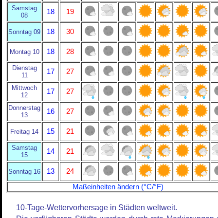
Samstag
18
19
08
18
30
Sonntag 09
18
28
Montag 10
Dienstag
17
27
11
Mittwoch
17
27
12
Donnerstag
16
27
13
15
21
Freitag 14
Samstag
14
21
15
13
24
Sonntag 16
Maßeinheiten ändern (°C/°F)
10-Tage-Wettervorhersage in Städten weltweit.