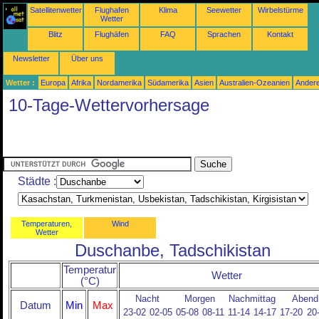
Satellitenwetter
Flughafen
Klima
Seewetter
Wirbelstürme
Wetter
Blitz
Flughäfen
FAQ
Sprachen
Kontakt
Newsletter
Über uns
Wetter :
Europa
Afrika
Nordamerika
Südamerika
Asien
Australien-Ozeanien
Ander
10-Tage-Wettervorhersage
Städte :
Temperaturen,
Wind
Wetter
Duschanbe, Tadschikistan
Temperatur
Wetter
(°C)
Nacht
Morgen
Nachmittag
Abend
Datum
Min
Max
23-02
02-05
05-08
08-11
11-14
14-17
17-20
20