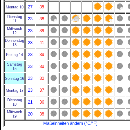
27
39
Montag 10
Dienstag
23
38
11
Mittwoch
23
39
12
Donnerstag
23
41
13
23
39
Freitag 14
Samstag
23
39
15
23
39
Sonntag 16
23
37
Montag 17
Dienstag
21
36
18
Mittwoch
20
38
19
Maßeinheiten ändern (°C/°F)