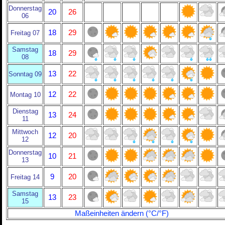
Donnerstag
20
26
06
18
29
Freitag 07
Samstag
18
29
08
13
22
Sonntag 09
12
22
Montag 10
Dienstag
13
24
11
Mittwoch
12
20
12
Donnerstag
10
21
13
9
20
Freitag 14
Samstag
13
23
15
Maßeinheiten ändern (°C/°F)