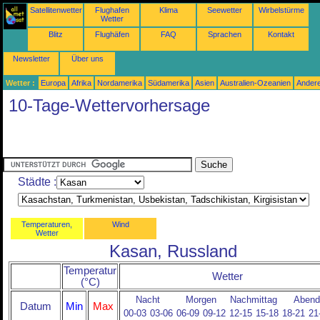
Satellitenwetter
Flughafen
Klima
Seewetter
Wirbelstürme
Wetter
Blitz
Flughäfen
FAQ
Sprachen
Kontakt
Newsletter
Über uns
Wetter :
Europa
Afrika
Nordamerika
Südamerika
Asien
Australien-Ozeanien
Ander
10-Tage-Wettervorhersage
Städte :
Temperaturen,
Wind
Wetter
Kasan, Russland
Temperatur
Wetter
(°C)
Nacht
Morgen
Nachmittag
Abend
Datum
Min
Max
00-03
03-06
06-09
09-12
12-15
15-18
18-21
21