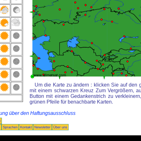
Um die Karte zu ändern : klicken Sie auf den 
mit einem schwarzen Kreuz Zum Vergrößern, au
Button mit einem Gedankenstrich zu verkleinern,
grünen Pfeile für benachbarte Karten.
rung über den Haftungsausschluss
e
Q
Sprachen
Kontakt
Newsletter
Über uns