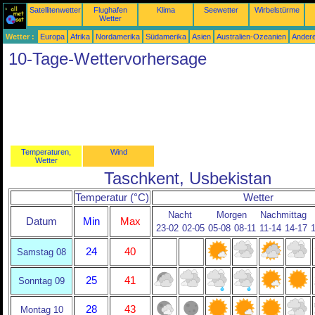
Satellitenwetter
Flughafen
Klima
Seewetter
Wirbelstürme
Wetter
Wetter :
Europa
Afrika
Nordamerika
Südamerika
Asien
Australien-Ozeanien
Ander
10-Tage-Wettervorhersage
Temperaturen,
Wind
Wetter
Taschkent, Usbekistan
Temperatur (°C)
Wetter
Nacht
Morgen
Nachmittag
Datum
Min
Max
23-02
02-05
05-08
08-11
11-14
14-17
24
40
Samstag 08
25
41
Sonntag 09
28
43
Montag 10