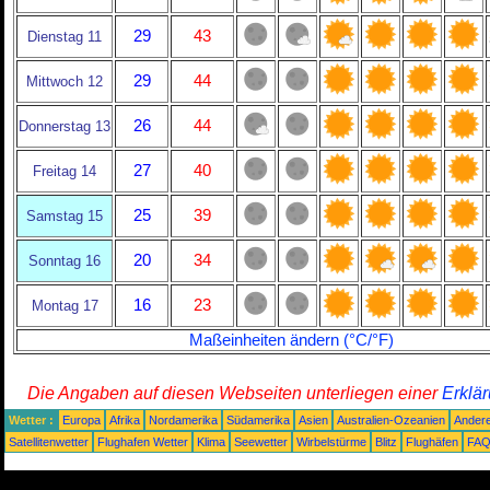
29
43
Dienstag 11
29
44
Mittwoch 12
26
44
Donnerstag 13
27
40
Freitag 14
25
39
Samstag 15
20
34
Sonntag 16
16
23
Montag 17
Maßeinheiten ändern (°C/°F)
Die Angaben auf diesen Webseiten unterliegen einer
Erklä
Wetter :
Europa
Afrika
Nordamerika
Südamerika
Asien
Australien-Ozeanien
Ander
Satellitenwetter
Flughafen Wetter
Klima
Seewetter
Wirbelstürme
Blitz
Flughäfen
FA