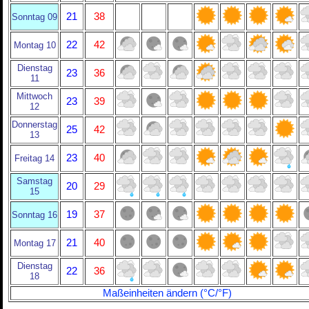
21
38
Sonntag 09
22
42
Montag 10
Dienstag
23
36
11
Mittwoch
23
39
12
Donnerstag
25
42
13
23
40
Freitag 14
Samstag
20
29
15
19
37
Sonntag 16
21
40
Montag 17
Dienstag
22
36
18
Maßeinheiten ändern (°C/°F)