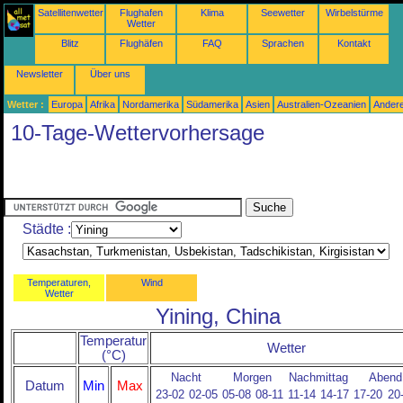
Satellitenwetter
Flughafen
Klima
Seewetter
Wirbelstürme
Wetter
Blitz
Flughäfen
FAQ
Sprachen
Kontakt
Newsletter
Über uns
Wetter :
Europa
Afrika
Nordamerika
Südamerika
Asien
Australien-Ozeanien
Ander
10-Tage-Wettervorhersage
Städte :
Temperaturen,
Wind
Wetter
Yining, China
Temperatur
Wetter
(°C)
Nacht
Morgen
Nachmittag
Abend
Datum
Min
Max
23-02
02-05
05-08
08-11
11-14
14-17
17-20
20