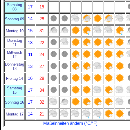
Samstag
17
19
08
14
28
Sonntag 09
15
31
Montag 10
Dienstag
13
22
11
Mittwoch
11
24
12
Donnerstag
13
27
13
16
28
Freitag 14
Samstag
17
34
15
17
32
Sonntag 16
14
21
Montag 17
Maßeinheiten ändern (°C/°F)