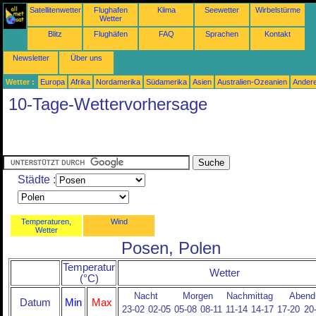
Satellitenwetter
Flughafen
Klima
Seewetter
Wirbelstürme
Wetter
Blitz
Flughäfen
FAQ
Sprachen
Kontakt
Newsletter
Über uns
Wetter :
Europa
Afrika
Nordamerika
Südamerika
Asien
Australien-Ozeanien
Ander
10-Tage-Wettervorhersage
Städte :
Temperaturen,
Wind
Wetter
Posen, Polen
Temperatur
Wetter
(°C)
Nacht
Morgen
Nachmittag
Abend
Datum
Min
Max
23-02
02-05
05-08
08-11
11-14
14-17
17-20
20