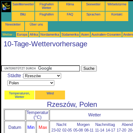
Satellitenwetter
Flughafen
Klima
Seewetter
Wirbelstürme
Wetter
Blitz
Flughäfen
FAQ
Sprachen
Kontakt
Newsletter
Über uns
Wetter :
Europa
Afrika
Nordamerika
Südamerika
Asien
Australien-Ozeanien
Ander
10-Tage-Wettervorhersage
Städte :
Temperaturen,
Wind
Wetter
Rzeszów, Polen
Temperatur
Wetter
(°C)
Nacht
Morgen
Nachmittag
Abend
Datum
Min
Max
23-02
02-05
05-08
08-11
11-14
14-17
17-20
20