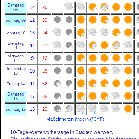
Samstag
14
26
08
12
29
Sonntag 09
16
34
Montag 10
Dienstag
11
27
11
Mittwoch
9
26
12
Donnerstag
10
28
13
11
32
Freitag 14
Samstag
17
38
15
15
29
Sonntag 16
Maßeinheiten ändern (°C/°F)
10-Tage-Wettervorhersage in Städten weltweit.