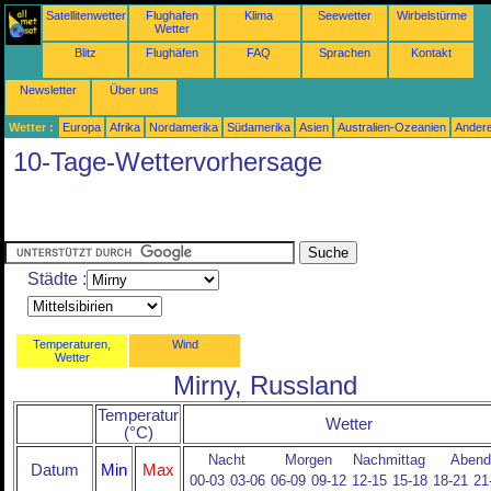
Satellitenwetter
Flughafen
Klima
Seewetter
Wirbelstürme
Wetter
Blitz
Flughäfen
FAQ
Sprachen
Kontakt
Newsletter
Über uns
Wetter :
Europa
Afrika
Nordamerika
Südamerika
Asien
Australien-Ozeanien
Ander
10-Tage-Wettervorhersage
Städte :
Temperaturen,
Wind
Wetter
Mirny, Russland
Temperatur
Wetter
(°C)
Nacht
Morgen
Nachmittag
Abend
Datum
Min
Max
00-03
03-06
06-09
09-12
12-15
15-18
18-21
21