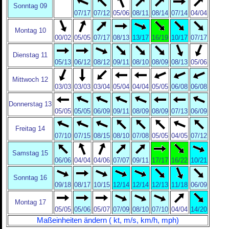
Sonntag 09
07/17
07/12
05/06
08/11
08/14
07/14
04/04
Montag 10
00/02
05/05
07/17
08/13
13/17
16/19
10/17
07/17
Dienstag 11
05/13
06/12
08/12
09/11
08/10
08/09
08/13
05/06
Mittwoch 12
03/03
03/03
03/04
05/04
04/04
05/05
06/08
06/08
Donnerstag 13
05/05
05/05
06/09
09/11
08/09
08/09
07/13
06/09
Freitag 14
07/10
07/15
08/15
08/10
07/08
05/05
04/05
07/12
Samstag 15
06/06
04/04
04/06
07/07
09/11
17/17
16/22
10/21
Sonntag 16
09/18
08/17
10/15
12/14
12/14
12/13
11/18
06/09
Montag 17
05/05
05/06
05/07
07/09
08/10
07/10
04/04
14/20
Maßeinheiten ändern ( kt, m/s, km/h, mph)