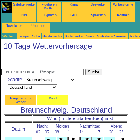
Satellitenwetter
Flughafen
Klima
Seewetter
Wirbelstürme
Wetter
Blitz
Flughäfen
FAQ
Sprachen
Kontakt
Newsletter
Über uns
Wetter :
Europa
Afrika
Nordamerika
Südamerika
Asien
Australien-Ozeanien
Ander
10-Tage-Wettervorhersage
Städte :
Temperaturen,
Wind
Wetter
Braunschweig, Deutschland
Wind (mittlere Stärke/Boën) in kt
Nacht
Morgen
Nachmittag
Abend
Datum
02
05
08
11
14
17
20
23