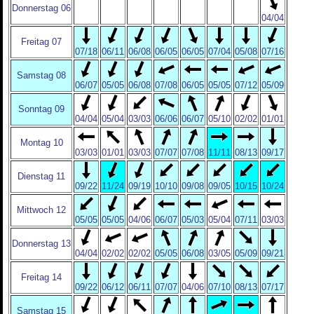
Donnerstag 06
04/04
Freitag 07
07/18
06/11
06/08
06/05
06/05
07/04
05/08
07/16
Samstag 08
06/07
05/05
06/08
07/08
06/05
05/05
07/12
05/09
Sonntag 09
04/04
05/04
03/03
06/06
06/07
05/10
02/02
01/01
Montag 10
03/03
01/01
03/03
07/07
07/08
11/11
08/13
09/17
Dienstag 11
09/22
11/24
09/19
10/10
09/08
09/05
10/15
10/24
Mittwoch 12
05/05
05/05
04/06
06/07
05/03
05/04
07/11
03/03
Donnerstag 13
04/04
02/02
02/02
05/05
06/08
03/05
05/09
09/21
Freitag 14
09/22
06/12
06/11
07/07
04/06
07/10
08/13
07/17
Samstag 15