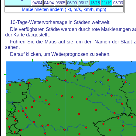
04/04
04/04
03/05
06/09
06/12
13/18
11/19
03/03
Maßeinheiten ändern ( kt, m/s, km/h, mph)
10-Tage-Wettervorhersage in Städten weltweit.
Die verfügbaren Städte werden durch rote Markierungen a
der Karte dargestellt.
Führen Sie die Maus auf sie, um den Namen der Stadt 
sehen.
Darauf klicken, um Wetterprognosen zu sehen.