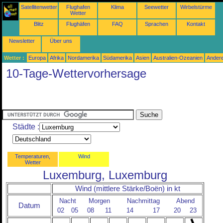
Satellitenwetter
Flughafen
Klima
Seewetter
Wirbelstürme
Wetter
Blitz
Flughäfen
FAQ
Sprachen
Kontakt
Newsletter
Über uns
Wetter :
Europa
Afrika
Nordamerika
Südamerika
Asien
Australien-Ozeanien
Ander
10-Tage-Wettervorhersage
Städte :
Temperaturen,
Wind
Wetter
Luxemburg, Luxemburg
Wind (mittlere Stärke/Boën) in kt
Nacht
Morgen
Nachmittag
Abend
Datum
02
05
08
11
14
17
20
23