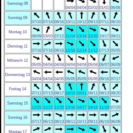
Samstag 08
04/04
04/04
02/02
01/01
06/06
Sonntag 09
07/10
07/14
08/16
10/11
10/12
09/13
07/11
06/10
Montag 10
06/09
03/03
07/12
11/14
13/14
12/20
10/17
09/21
Dienstag 11
07/16
07/16
09/16
12/16
12/14
11/12
07/13
05/05
Mittwoch 12
05/05
04/04
04/04
04/04
04/04
05/04
06/07
06/09
Donnerstag 13
04/04
04/04
04/05
05/05
05/05
05/05
09/16
07/17
Freitag 14
07/11
07/13
09/17
10/13
10/11
09/11
08/13
08/20
Samstag 15
12/25
11/23
12/20
13/16
14/17
14/16
11/19
07/20
Sonntag 16
07/17
06/13
08/13
09/11
10/11
09/11
06/10
06/08
Montag 17