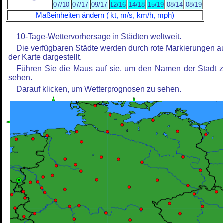
07/10
07/17
09/17
12/16
14/18
15/19
08/14
08/19
Maßeinheiten ändern ( kt, m/s, km/h, mph)
10-Tage-Wettervorhersage in Städten weltweit.
Die verfügbaren Städte werden durch rote Markierungen a
der Karte dargestellt.
Führen Sie die Maus auf sie, um den Namen der Stadt 
sehen.
Darauf klicken, um Wetterprognosen zu sehen.