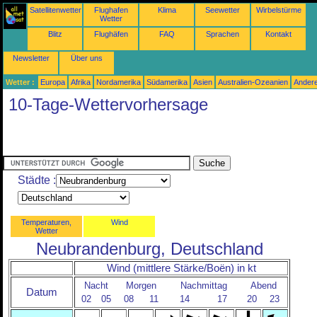
Satellitenwetter
Flughafen
Klima
Seewetter
Wirbelstürme
Wetter
Blitz
Flughäfen
FAQ
Sprachen
Kontakt
Newsletter
Über uns
Wetter :
Europa
Afrika
Nordamerika
Südamerika
Asien
Australien-Ozeanien
Ander
10-Tage-Wettervorhersage
Städte :
Temperaturen,
Wind
Wetter
Neubrandenburg, Deutschland
Wind (mittlere Stärke/Boën) in kt
Nacht
Morgen
Nachmittag
Abend
Datum
02
05
08
11
14
17
20
23