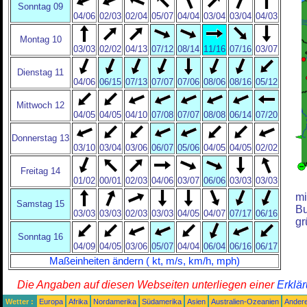
Sonntag 09
04/06
02/03
02/04
05/07
04/04
03/04
03/04
04/03
Montag 10
03/03
02/02
04/13
07/12
08/14
11/16
07/16
03/07
Dienstag 11
04/06
06/15
07/13
07/07
07/06
08/06
08/16
05/12
Mittwoch 12
04/05
04/05
04/10
07/08
07/07
08/08
06/14
07/20
Donnerstag 13
03/10
03/04
03/06
06/07
05/06
04/05
04/05
02/02
Freitag 14
01/02
00/01
02/03
04/06
03/07
06/06
03/03
03/03
mi
Samstag 15
Bu
03/03
03/03
02/03
03/03
04/05
04/07
07/17
06/16
gr
Sonntag 16
04/09
04/05
03/06
05/07
04/04
06/04
06/16
06/17
Maßeinheiten ändern ( kt, m/s, km/h, mph)
Die Angaben auf diesen Webseiten unterliegen einer
Erklä
Wetter :
Europa
Afrika
Nordamerika
Südamerika
Asien
Australien-Ozeanien
Ander