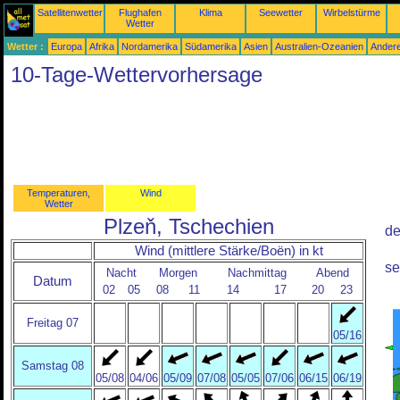
Satellitenwetter
Flughafen
Klima
Seewetter
Wirbelstürme
Wetter
Wetter :
Europa
Afrika
Nordamerika
Südamerika
Asien
Australien-Ozeanien
Ander
10-Tage-Wettervorhersage
Temperaturen,
Wind
Wetter
Plzeň, Tschechien
de
Wind (mittlere Stärke/Boën) in kt
se
Nacht
Morgen
Nachmittag
Abend
Datum
02
05
08
11
14
17
20
23
Freitag 07
05/16
Samstag 08
05/08
04/06
05/09
07/08
05/05
07/06
06/15
06/19