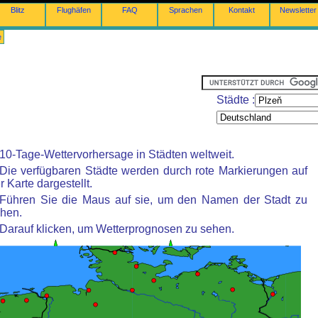
Blitz
Flughäfen
FAQ
Sprachen
Kontakt
Newsletter
e
Städte :
10-Tage-Wettervorhersage in Städten weltweit.
Die verfügbaren Städte werden durch rote Markierungen auf
r Karte dargestellt.
Führen Sie die Maus auf sie, um den Namen der Stadt zu
hen.
Darauf klicken, um Wetterprognosen zu sehen.