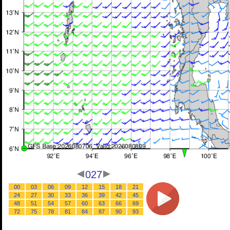
027
00
03
06
09
12
15
18
21
24
27
30
33
36
39
42
45
48
51
54
57
60
63
66
69
72
75
78
81
84
87
90
93