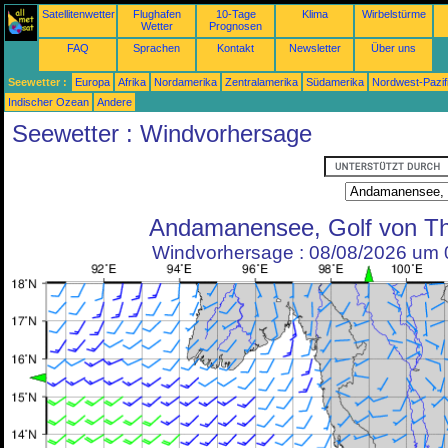
Satellitenwetter
Flughafen
10-Tage
Klima
Wirbelstürme
Wetter
Prognosen
FAQ
Sprachen
Kontakt
Newsletter
Über uns
Seewetter :
Europa
Afrika
Nordamerika
Zentralamerika
Südamerika
Nordwest-Pazif
Indischer Ozean
Andere
Seewetter : Windvorhersage
Andamanensee, Golf von Th
Windvorhersage : 08/08/2026 um