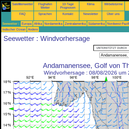
Satellitenwetter
Flughafen
10-Tage
Klima
Wirbelstürme
Wetter
Prognosen
FAQ
Sprachen
Kontakt
Newsletter
Über uns
Seewetter :
Europa
Afrika
Nordamerika
Zentralamerika
Südamerika
Nordwest-Pazif
Indischer Ozean
Andere
Seewetter : Windvorhersage
Andamanensee, Golf von Th
Windvorhersage : 08/08/2026 um