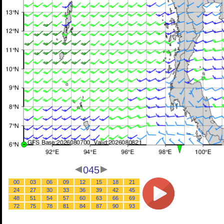
045
00
03
06
09
12
15
18
21
24
27
30
33
36
39
42
45
48
51
54
57
60
63
66
69
72
75
78
81
84
87
90
93