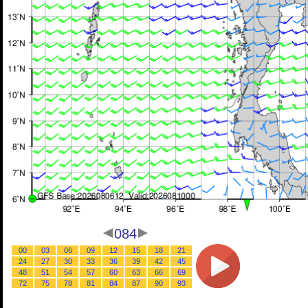
084
00
03
06
09
12
15
18
21
24
27
30
33
36
39
42
45
48
51
54
57
60
63
66
69
72
75
78
81
84
87
90
93