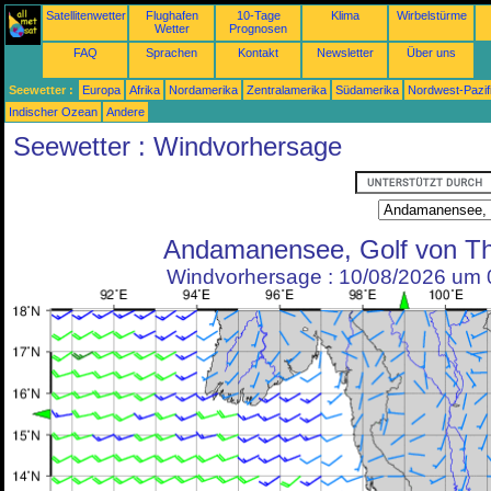
Satellitenwetter
Flughafen
10-Tage
Klima
Wirbelstürme
Wetter
Prognosen
FAQ
Sprachen
Kontakt
Newsletter
Über uns
Seewetter :
Europa
Afrika
Nordamerika
Zentralamerika
Südamerika
Nordwest-Pazif
Indischer Ozean
Andere
Seewetter : Windvorhersage
Andamanensee, Golf von Th
Windvorhersage : 10/08/2026 um