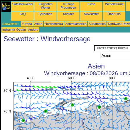
Satellitenwetter
Flughafen
10-Tage
Klima
Wirbelstürme
Wetter
Prognosen
FAQ
Sprachen
Kontakt
Newsletter
Über uns
Seewetter :
Europa
Afrika
Nordamerika
Zentralamerika
Südamerika
Nordwest-Pazif
Indischer Ozean
Andere
Seewetter : Windvorhersage
Asien
Windvorhersage : 08/08/2026 um