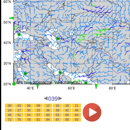
039
00
03
06
09
12
15
18
21
24
27
30
33
36
39
42
45
48
51
54
57
60
63
66
69
72
75
78
81
84
87
90
93