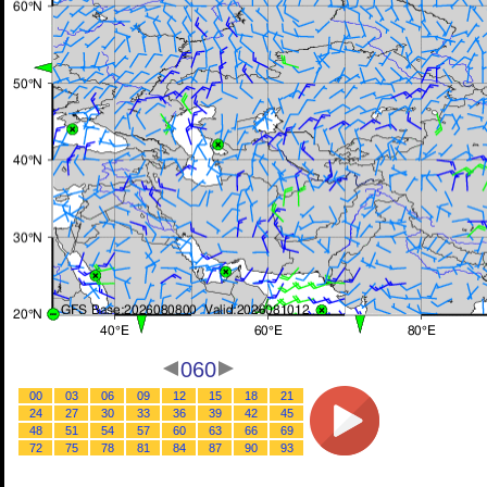
060
00
03
06
09
12
15
18
21
24
27
30
33
36
39
42
45
48
51
54
57
60
63
66
69
72
75
78
81
84
87
90
93