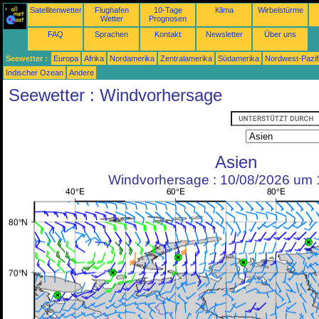
Satellitenwetter
Flughafen
10-Tage
Klima
Wirbelstürme
Wetter
Prognosen
FAQ
Sprachen
Kontakt
Newsletter
Über uns
Seewetter :
Europa
Afrika
Nordamerika
Zentralamerika
Südamerika
Nordwest-Pazif
Indischer Ozean
Andere
Seewetter : Windvorhersage
Asien
Windvorhersage : 10/08/2026 um