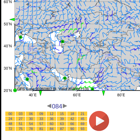
084
00
03
06
09
12
15
18
21
24
27
30
33
36
39
42
45
48
51
54
57
60
63
66
69
72
75
78
81
84
87
90
93