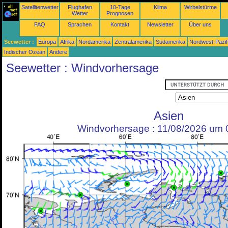
Satellitenwetter
Flughafen
10-Tage
Klima
Wirbelstürme
Wetter
Prognosen
FAQ
Sprachen
Kontakt
Newsletter
Über uns
Seewetter :
Europa
Afrika
Nordamerika
Zentralamerika
Südamerika
Nordwest-Pazif
Indischer Ozean
Andere
Seewetter : Windvorhersage
Asien
Windvorhersage : 11/08/2026 um