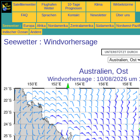
Satellitenwetter
Flughafen
10-Tage
Klima
Wirbelstürme
Wetter
Prognosen
FAQ
Sprachen
Kontakt
Newsletter
Über uns
Seewetter :
Europa
Afrika
Nordamerika
Zentralamerika
Südamerika
Nordwest-Pazif
Indischer Ozean
Andere
Seewetter : Windvorhersage
Australien, Ost
Windvorhersage : 10/08/2026 um