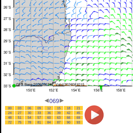
069
00
03
06
09
12
15
18
21
24
27
30
33
36
39
42
45
48
51
54
57
60
63
66
69
72
75
78
81
84
87
90
93