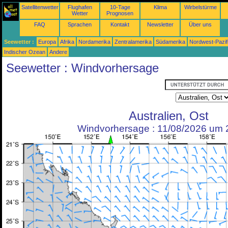
Satellitenwetter
Flughafen
10-Tage
Klima
Wirbelstürme
Wetter
Prognosen
FAQ
Sprachen
Kontakt
Newsletter
Über uns
Seewetter :
Europa
Afrika
Nordamerika
Zentralamerika
Südamerika
Nordwest-Pazif
Indischer Ozean
Andere
Seewetter : Windvorhersage
Australien, Ost
Windvorhersage : 11/08/2026 um