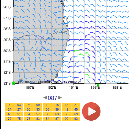
087
00
03
06
09
12
15
18
21
24
27
30
33
36
39
42
45
48
51
54
57
60
63
66
69
72
75
78
81
84
87
90
93