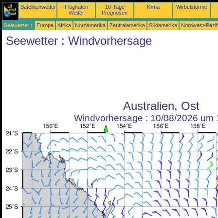
Satellitenwetter
Flughafen
10-Tage
Klima
Wirbelstürme
Wetter
Prognosen
Seewetter :
Europa
Afrika
Nordamerika
Zentralamerika
Südamerika
Nordwest-Pazif
Seewetter : Windvorhersage
Australien, Ost
Windvorhersage : 10/08/2026 um