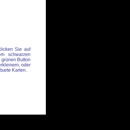
licken Sie auf
em schwarzen
 grünen Button
rkleinern, oder
hbarte Karten.