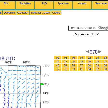
Blitz
Flughäfen
FAQ
Sprachen
Kontakt
Newsletter
ik
Ozeanien
Australien
Indischer Ozean
Andere
078
 18 UTC
00
03
06
09
12
15
18
24
27
30
33
36
39
42
48
51
54
57
60
63
66
72
75
78
81
84
87
90