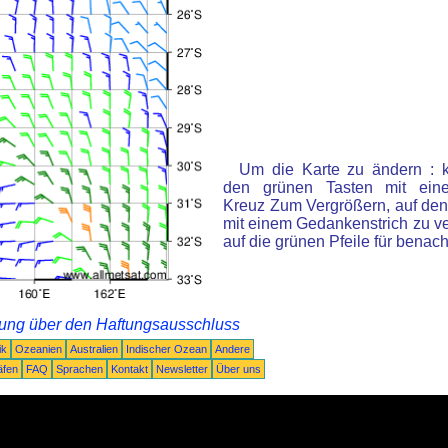
Um die Karte zu ändern : k
den grünen Tasten mit ein
Kreuz Zum Vergrößern, auf den
mit einem Gedankenstrich zu ve
auf die grünen Pfeile für benac
rung über den Haftungsausschluss
ik
Ozeanien
Australien
Indischer Ozean
Andere
äfen
FAQ
Sprachen
Kontakt
Newsletter
Über uns