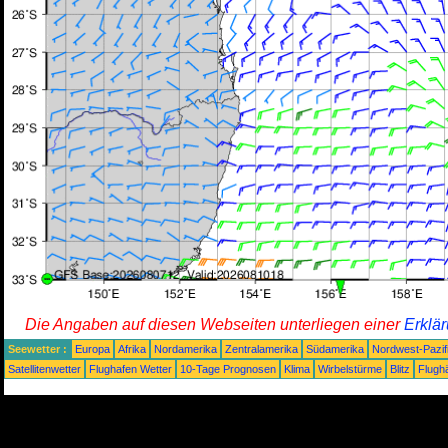
Die Angaben auf diesen Webseiten unterliegen einer
Erklä
Seewetter :
Europa
Afrika
Nordamerika
Zentralamerika
Südamerika
Nordwest-Pazif
Satellitenwetter
Flughafen Wetter
10-Tage Prognosen
Klima
Wirbelstürme
Blitz
Flugh