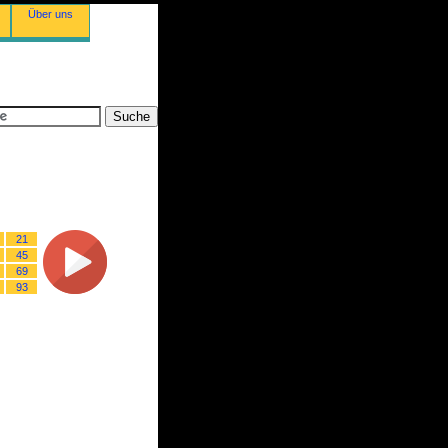
Über uns
21
45
69
93