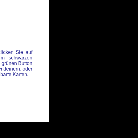
licken Sie auf
em schwarzen
 grünen Button
rkleinern, oder
hbarte Karten.