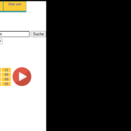
Über uns
21
45
69
93