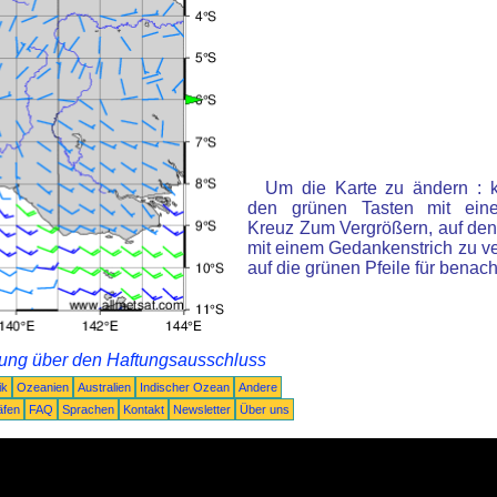
Um die Karte zu ändern : k
den grünen Tasten mit ein
Kreuz Zum Vergrößern, auf den
mit einem Gedankenstrich zu ve
auf die grünen Pfeile für benac
rung über den Haftungsausschluss
ik
Ozeanien
Australien
Indischer Ozean
Andere
äfen
FAQ
Sprachen
Kontakt
Newsletter
Über uns