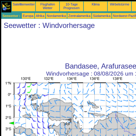
Satellitenwetter
Flughafen
10-Tage
Klima
Wirbelstürme
Wetter
Prognosen
Seewetter :
Europa
Afrika
Nordamerika
Zentralamerika
Südamerika
Nordwest-Pazif
Seewetter : Windvorhersage
Bandasee, Arafurase
Windvorhersage : 08/08/2026 um