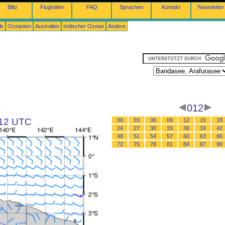
Blitz
Flughäfen
FAQ
Sprachen
Kontakt
Newsletter
ik
Ozeanien
Australien
Indischer Ozean
Andere
e
012
 12 UTC
00
03
06
09
12
15
18
24
27
30
33
36
39
42
48
51
54
57
60
63
66
72
75
78
81
84
87
90