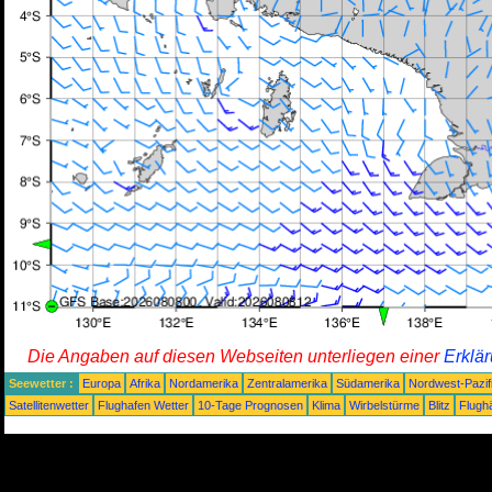
Die Angaben auf diesen Webseiten unterliegen einer
Erklä
Seewetter :
Europa
Afrika
Nordamerika
Zentralamerika
Südamerika
Nordwest-Pazif
Satellitenwetter
Flughafen Wetter
10-Tage Prognosen
Klima
Wirbelstürme
Blitz
Flugh