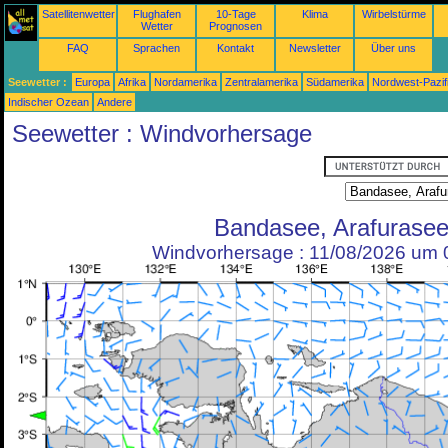
Satellitenwetter
Flughafen
10-Tage
Klima
Wirbelstürme
Wetter
Prognosen
FAQ
Sprachen
Kontakt
Newsletter
Über uns
Seewetter :
Europa
Afrika
Nordamerika
Zentralamerika
Südamerika
Nordwest-Pazif
Indischer Ozean
Andere
Seewetter : Windvorhersage
Bandasee, Arafurase
Windvorhersage : 11/08/2026 um