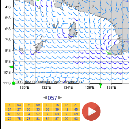
057
00
03
06
09
12
15
18
21
24
27
30
33
36
39
42
45
48
51
54
57
60
63
66
69
72
75
78
81
84
87
90
93