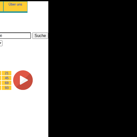
Über uns
21
45
69
93