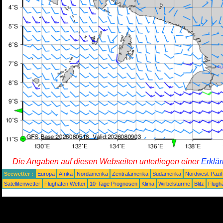
Die Angaben auf diesen Webseiten unterliegen einer
Erklä
Seewetter :
Europa
Afrika
Nordamerika
Zentralamerika
Südamerika
Nordwest-Pazif
Satellitenwetter
Flughafen Wetter
10-Tage Prognosen
Klima
Wirbelstürme
Blitz
Flugh