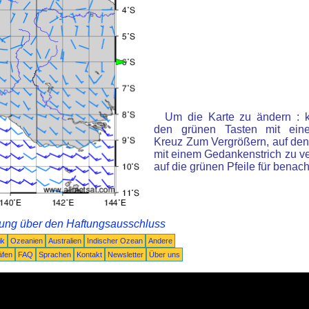
Um die Karte zu ändern : k
den grünen Tasten mit ein
Kreuz Zum Vergrößern, auf den
mit einem Gedankenstrich zu ve
auf die grünen Pfeile für benac
rung über den Haftungsausschluss
ik
Ozeanien
Australien
Indischer Ozean
Andere
äfen
FAQ
Sprachen
Kontakt
Newsletter
Über uns