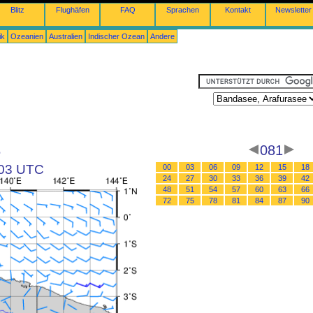
Blitz
Flughäfen
FAQ
Sprachen
Kontakt
Newsletter
ik
Ozeanien
Australien
Indischer Ozean
Andere
e
081
 03 UTC
00
03
06
09
12
15
18
24
27
30
33
36
39
42
48
51
54
57
60
63
66
72
75
78
81
84
87
90