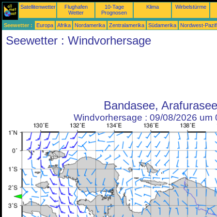
Satellitenwetter
Flughafen
10-Tage
Klima
Wirbelstürme
Wetter
Prognosen
Seewetter :
Europa
Afrika
Nordamerika
Zentralamerika
Südamerika
Nordwest-Pazif
Seewetter : Windvorhersage
Bandasee, Arafurase
Windvorhersage : 09/08/2026 um