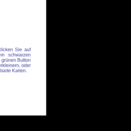
licken Sie auf
em schwarzen
 grünen Button
rkleinern, oder
hbarte Karten.